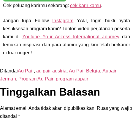
Cek peluang karirmu sekarang:
cek karir kamu
.
Jangan lupa Follow
Instagram
YAIJ, Ingin bukti nyata
kesuksesan program kami? Tonton video perjalanan peserta
kami di
Youtube Your Access International Journey
dan
temukan inspirasi dari para alumni yang kini telah berkarier
di luar negeri!
Ditandai
Au Pair
,
au pair austria
,
Au Pair Belgia
,
Aupair
Jerman
,
Program Au Pair
,
program aupair
Tinggalkan Balasan
Alamat email Anda tidak akan dipublikasikan.
Ruas yang wajib
ditandai
*