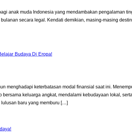
r bagi anak muda Indonesia yang mendambakan pengalaman ting
lanan secara legal. Kendati demikian, masing-masing destinasi 
Belajar Budaya Di Eropa!
enghadapi keterbatasan modal finansial saat ini. Menempuh 
p bersama keluarga angkat, mendalami kebudayaan lokal, ser
i lulusan baru yang memburu […]
udaya!