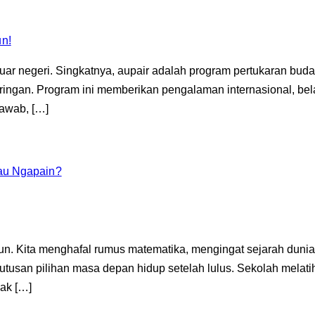
i luar negeri. Singkatnya, aupair adalah program pertukaran 
 ringan. Program ini memberikan pengalaman internasional, be
jawab, […]
au Ngapain?
hun. Kita menghafal rumus matematika, mengingat sejarah dun
usan pilihan masa depan hidup setelah lulus. Sekolah melatih 
ak […]