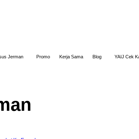
sus Jerman
Promo
Kerja Sama
Blog
YAIJ Cek Ka
rman