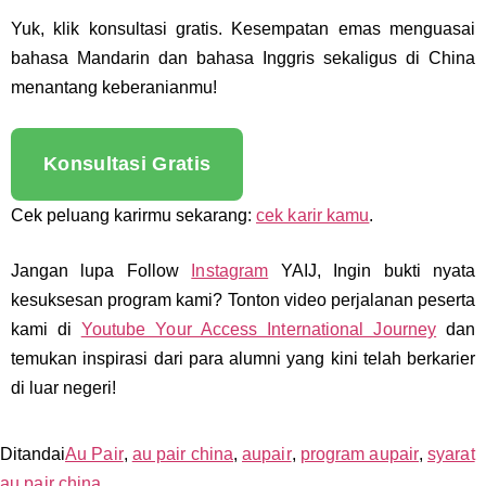
Yuk, klik konsultasi gratis. Kesempatan emas menguasai
bahasa Mandarin dan bahasa Inggris sekaligus di China
menantang keberanianmu!
Konsultasi Gratis
Cek peluang karirmu sekarang:
cek karir kamu
.
Jangan lupa Follow
Instagram
YAIJ, Ingin bukti nyata
kesuksesan program kami? Tonton video perjalanan peserta
kami di
Youtube Your Access International Journey
dan
temukan inspirasi dari para alumni yang kini telah berkarier
di luar negeri!
Ditandai
Au Pair
,
au pair china
,
aupair
,
program aupair
,
syarat
au pair china