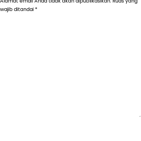
Alamat email Anda tidak akan dipublikasikan.
Ruas yang
wajib ditandai
*
Komentar
*
Nama
*