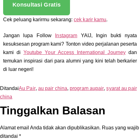
Konsultasi Gratis
Cek peluang karirmu sekarang:
cek karir kamu
.
Jangan lupa Follow
Instagram
YAIJ, Ingin bukti nyata
kesuksesan program kami? Tonton video perjalanan peserta
kami di
Youtube Your Access International Journey
dan
temukan inspirasi dari para alumni yang kini telah berkarier
di luar negeri!
Ditandai
Au Pair
,
au pair china
,
program aupair
,
syarat au pair
china
Tinggalkan Balasan
Alamat email Anda tidak akan dipublikasikan.
Ruas yang wajib
ditandai
*