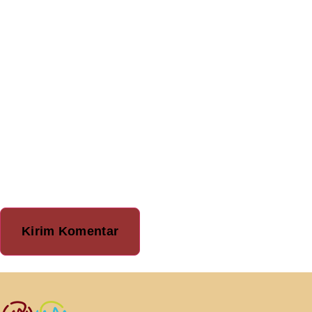
dan situs web saya
pada peramban ini
untuk komentar saya
berikutnya.