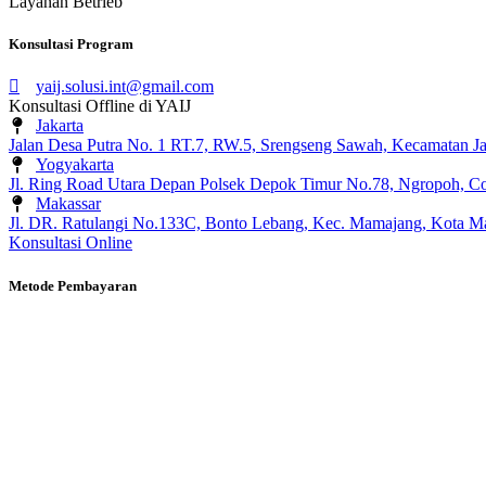
Layanan Betrieb
Konsultasi Program
yaij.solusi.int@gmail.com
Konsultasi Offline di YAIJ
Jakarta
Jalan Desa Putra No. 1 RT.7, RW.5, Srengseng Sawah, Kecamatan Jag
Yogyakarta
Jl. Ring Road Utara Depan Polsek Depok Timur No.78, Ngropoh, C
Makassar
Jl. DR. Ratulangi No.133C, Bonto Lebang, Kec. Mamajang, Kota Ma
Konsultasi Online
Metode Pembayaran