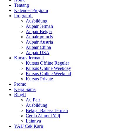
Tentang
Kalender Program
Program
Ausbildung
Aupair Jerman
Aupair Belgia
Aupair prancis
Aupair Austria
Aupair China
Aupair USA
Kursus Jerman
Kursus Offline Reguler
Kursus Online Weekday
Kursus Online Weekend
Kursus Private
Promo
Kerja Sama
Blog
Au Pair
Ausbildung
Belajar Bahasa Jerman
Cerita Alumni Yaij
Lainnya
YAIJ Cek Karir